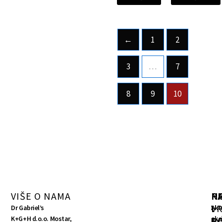
←
1
2
3
…
7
8
9
10
VIŠE O NAMA
R
P
N
V
I
Dr Gabriel’s
Akt
K+G+H d.o.o. Mostar,
akc
P
Pon