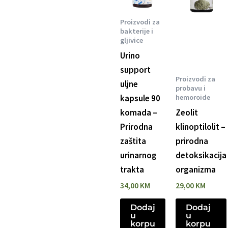
Proizvodi za
bakterije i
gljivice
Urino
support
Proizvodi za
uljne
probavu i
hemoroide
kapsule 90
komada –
Zeolit
Prirodna
klinoptilolit –
zaštita
prirodna
urinarnog
detoksikacija
trakta
organizma
34,00
KM
29,00
KM
Dodaj
Dodaj
u
u
korpu
korpu