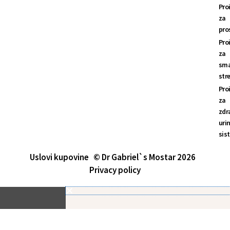
Pro
za
pro
Pro
za
sma
str
Pro
za
zdr
uri
sis
Uslovi kupovine
© Dr Gabriel`s Mostar 2026
Privacy policy