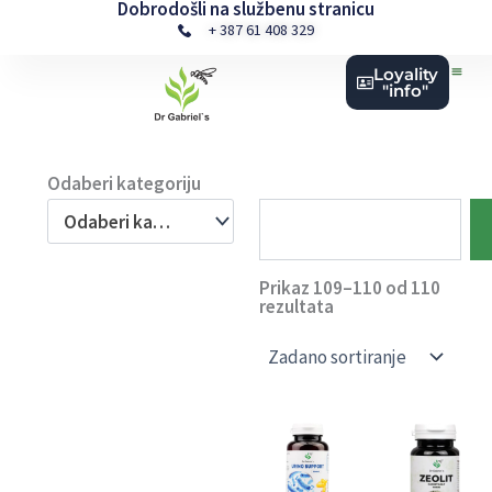
Dobrodošli na službenu stranicu
Skip
+ 387 61 408 329
to
content
Loyality
"info"
Odaberi kategoriju
Search
Odaberi kategoriju
Prikaz 109–110 od 110
rezultata