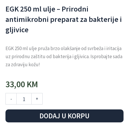
EGK 250 ml ulje – Prirodni
antimikrobni preparat za bakterije i
gljivice
EGK 250 ml ulje pruža brzo olakšanje od svrbeža i iritacija
uz prirodnu zaštitu od bakterija i gljivica. Isprobajte sada
za zdraviju kožu!
33,00
KM
EGK
-
+
250
ml
ulje
DODAJ U KORPU
-
Prirodni