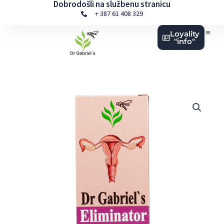
Dobrodošli na službenu stranicu
Skip
+ 387 61 408 329
to
content
Loyality
"info"
Novi