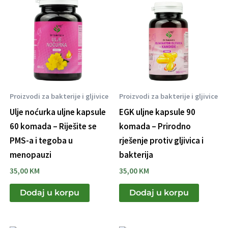
Proizvodi za bakterije i gljivice
Proizvodi za bakterije i gljivice
Ulje noćurka uljne kapsule
EGK uljne kapsule 90
60 komada – Riješite se
komada – Prirodno
PMS-a i tegoba u
rješenje protiv gljivica i
menopauzi
bakterija
35,00
KM
35,00
KM
Dodaj u korpu
Dodaj u korpu