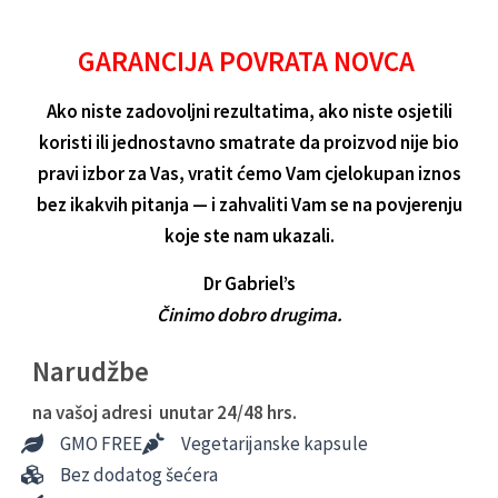
antimikrobni
preparat
za
GARANCIJA POVRATA NOVCA
bakterije
i
Ako niste zadovoljni rezultatima, ako niste osjetili
gljivice
količina
koristi ili jednostavno smatrate da proizvod nije bio
pravi izbor za Vas, vratit ćemo Vam cjelokupan iznos
bez ikakvih pitanja — i zahvaliti Vam se na povjerenju
koje ste nam ukazali.
Dr Gabriel’s
Činimo dobro drugima.
Narudžbe
na vašoj adresi unutar 24/48 hrs.
GMO FREE
Vegetarijanske kapsule
Bez dodatog šećera