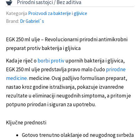
Prirodni sastojci / Bez aditiva
Kategorija
Proizvodi za bakterije i gljivice
Brand:
Dr Gabriel`s
EGK 250 ml ulje – Revolucionarni prirodni antimikrobni
preparat protiv bakterija i gljivica
Kada je riječ o
borbi protiv
upornih bakterija i gljivica,
EGK 250 ml ulje predstavlja pravo malo čudo
prirodne
medicine.
medicine. Ovaj pažljivo formulisan preparat,
nastao kroz godine istraživanja, pokazuje izvanredne
rezultate u eliminaciji neugodnih simptoma, a pritom je
potpuno prirodan i siguran za upotrebu.
Ključne prednosti
Gotovo trenutno olakšanje od neugodnog svrbeža