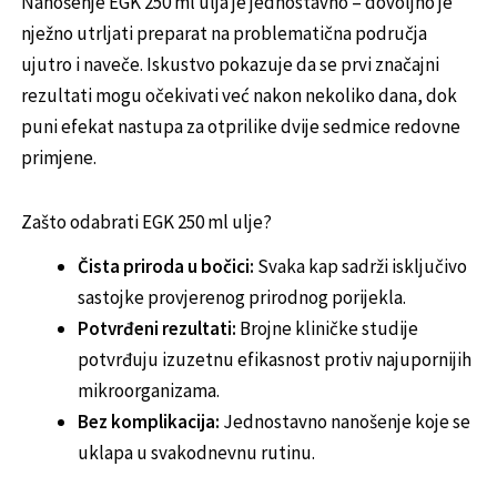
Nanošenje EGK 250 ml ulja je jednostavno – dovoljno je
nježno utrljati preparat na problematična područja
ujutro i naveče. Iskustvo pokazuje da se prvi značajni
rezultati mogu očekivati već nakon nekoliko dana, dok
puni efekat nastupa za otprilike dvije sedmice redovne
primjene.
Zašto odabrati EGK 250 ml ulje?
Čista priroda u bočici:
Svaka kap sadrži isključivo
sastojke provjerenog prirodnog porijekla.
Potvrđeni rezultati:
Brojne kliničke studije
potvrđuju izuzetnu efikasnost protiv najupornijih
mikroorganizama.
Bez komplikacija:
Jednostavno nanošenje koje se
uklapa u svakodnevnu rutinu.