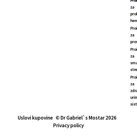
Pro
za
pro
hem
Pro
za
pro
Pro
za
sma
str
Pro
za
zdr
uri
sis
Uslovi kupovine
© Dr Gabriel`s Mostar 2026
Privacy policy