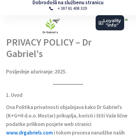
Dobrodošli na službenu stranicu
Skip
+ 387 61 408 329
to
content
Loyality
"info"
PRIVACY POLICY – Dr
Gabriel’s
Posljednje ažuriranje:
2025.
1. Uvod
Ova Politika privatnosti objašnjava kako Dr Gabriel’s
(K+G+H d.o.o. Mostar) prikuplja, koristi i štiti Vaše lične
podatke prilikom posjete web stranici
www.drgabriels.com
i tokom procesa narudžbe naših