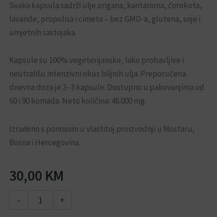
Svaka kapsula sadrži ulje origana, kantariona, čorokota,
lavande, propolisa i cimeta – bez GMO-a, glutena, soje i
umjetnih sastojaka.
Kapsule su 100% vegeterijanske, lako probavljive i
neutrališu intenzivni okus biljnih ulja. Preporučena
dnevna doza je 2–3 kapsule. Dostupno u pakovanjima od
60 i 90 komada. Neto količina: 48.000 mg.
Izrađeno s ponosom u vlastitoj proizvodnji u Mostaru,
Bosna i Hercegovina.
30,00
KM
EGK
-
+
uljne
kapsule