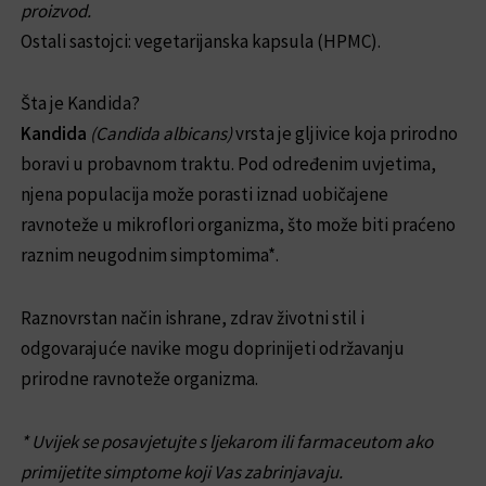
proizvod.
Ostali sastojci: vegetarijanska kapsula (HPMC).
Šta je Kandida?
Kandida
(Candida albicans)
vrsta je gljivice koja prirodno
boravi u probavnom traktu. Pod određenim uvjetima,
njena populacija može porasti iznad uobičajene
ravnoteže u mikroflori organizma, što može biti praćeno
raznim neugodnim simptomima*.
Raznovrstan način ishrane, zdrav životni stil i
odgovarajuće navike mogu doprinijeti održavanju
prirodne ravnoteže organizma.
* Uvijek se posavjetujte s ljekarom ili farmaceutom ako
primijetite simptome koji Vas zabrinjavaju.