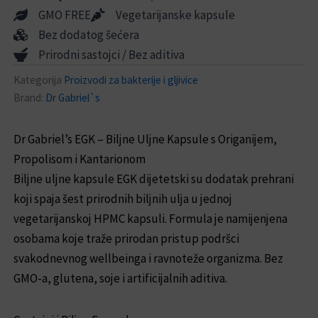
GMO FREE
Vegetarijanske kapsule
Bez dodatog šećera
Prirodni sastojci / Bez aditiva
Kategorija
Proizvodi za bakterije i gljivice
Brand:
Dr Gabriel`s
Dr Gabriel’s EGK – Biljne Uljne Kapsule s Origanijem,
Propolisom i Kantarionom
Biljne uljne kapsule EGK dijetetski su dodatak prehrani
koji spaja šest prirodnih biljnih ulja u jednoj
vegetarijanskoj HPMC kapsuli. Formula je namijenjena
osobama koje traže prirodan pristup podršci
svakodnevnog wellbeinga i ravnoteže organizma. Bez
GMO-a, glutena, soje i artificijal­nih aditiva.