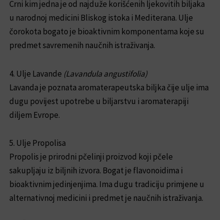
Crni kim jedna je od najduže korišćenih ljekovitih biljaka
u narodnoj medicini Bliskog istoka i Mediterana. Ulje
čorokota bogato je bioaktivnim komponentama koje su
predmet savremenih naučnih istraživanja.
4. Ulje Lavande
(Lavandula angustifolia)
Lavanda je poznata aromaterapeutska biljka čije ulje ima
dugu povijest upotrebe u biljarstvu i aromaterapiji
diljem Evrope.
5. Ulje Propolisa
Propolis je prirodni pčelinji proizvod koji pčele
sakupljaju iz biljnih izvora. Bogat je flavonoidima i
bioaktivnim jedinjenjima. Ima dugu tradiciju primjene u
alternativnoj medicini i predmet je naučnih istraživanja.