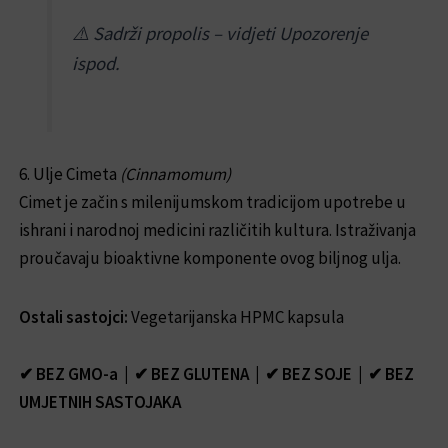
⚠️
Sadrži propolis – vidjeti Upozorenje
ispod.
6. Ulje Cimeta
(Cinnamomum)
Cimet je začin s milenijumskom tradicijom upotrebe u
ishrani i narodnoj medicini različitih kultura. Istraživanja
proučavaju bioaktivne komponente ovog biljnog ulja.
Ostali sastojci:
Vegetarijanska HPMC kapsula
✔ BEZ GMO-a | ✔ BEZ GLUTENA | ✔ BEZ SOJE | ✔ BEZ
UMJETNIH SASTOJAKA