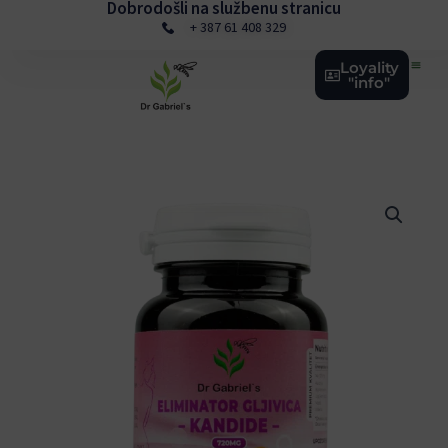
Dobrodošli na službenu stranicu
Skip
+ 387 61 408 329
to
content
Loyality
"info"