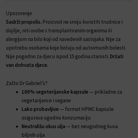
Upozorenje
Sadrži propolis.
Proizvod ne smiju koristiti trudnice i
dojilje, niti osobe s transplantiranim organima ili
alergijom na bilo koji od navedenih sastojaka. Nije za
upotrebu osobama koje boluju od autoimunih bolesti.
Nije pogodno za djecu ispod 15 godina starosti.
Držati
van dohvata djece.
Zašto Dr Gabriel’s?
100% vegeterijanske kapsule
— prikladne za
vegetarijance i vegane
Lako probavljive
— format HPMC kapsule
osigurava ugodnu konzumaciju
Neutrališu okus ulja
— bez neugodnog kusa
biljnih ulja