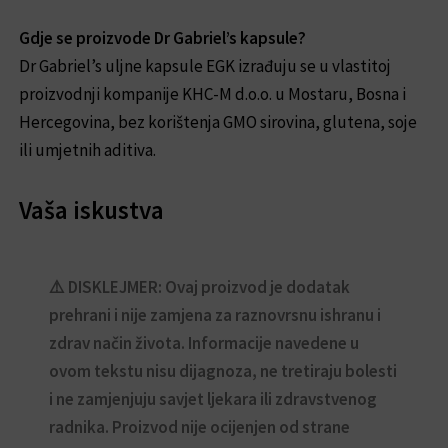
Gdje se proizvode Dr Gabriel’s kapsule?
Dr Gabriel’s uljne kapsule EGK izrađuju se u vlastitoj
proizvodnji kompanije KHC-M d.o.o. u Mostaru, Bosna i
Hercegovina, bez korištenja GMO sirovina, glutena, soje
ili umjetnih aditiva.
Vaša iskustva
⚠️ DISKLEJMER: Ovaj proizvod je dodatak
prehrani i nije zamjena za raznovrsnu ishranu i
zdrav način života. Informacije navedene u
ovom tekstu nisu dijagnoza, ne tretiraju bolesti
i ne zamjenjuju savjet ljekara ili zdravstvenog
radnika. Proizvod nije ocijenjen od strane