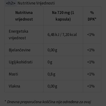
Nutritivne Vrijednosti
<h2>
Nutritivna
Na 720 mg (1
%
vrijednost
kapsula)
DPK*
Energetska
6,48 kJ / 7,20 kcal
<1%
vrijednost
Bjelančevine
0,00 g
<1%
Ugljikohidrati
0 g
<1%
Masti
0,8 g
<1%
Vlakna
0,00 g
<1%
*
Dnevna preporučena količina nije određena za ovaj