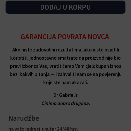
60
DODAJ U KORPU
komada
-
Biljna
podrška
protiv
GARANCIJA POVRATA NOVCA
bakterijskih
infekcija
Ako niste zadovoljni rezultatima, ako niste osjetili
količina
koristi ili jednostavno smatrate da proizvod nije bio
pravi izbor za Vas, vratit ćemo Vam cjelokupan iznos
bez ikakvih pitanja — i zahvaliti Vam se na povjerenju
koje ste nam ukazali.
Dr Gabriel’s
Činimo dobro drugima.
Narudžbe
na vašoj adresi unutar 24/48 hrs.