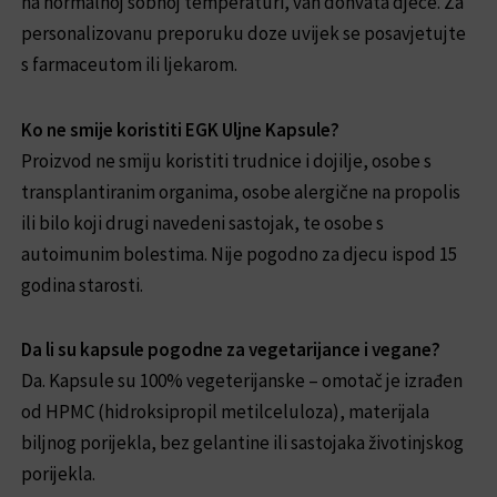
na normalnoj sobnoj temperaturi, van dohvata djece. Za
personalizovanu preporuku doze uvijek se posavjetujte
s farmaceutom ili ljekarom.
Ko ne smije koristiti EGK Uljne Kapsule?
Proizvod ne smiju koristiti trudnice i dojilje, osobe s
transplantiranim organima, osobe alergične na propolis
ili bilo koji drugi navedeni sastojak, te osobe s
autoimunim bolestima. Nije pogodno za djecu ispod 15
godina starosti.
Da li su kapsule pogodne za vegetarijance i vegane?
Da. Kapsule su 100% vegeterijanske – omotač je izrađen
od HPMC (hidroksipropil metilceluloza), materijala
biljnog porijekla, bez gelantine ili sastojaka životinjskog
porijekla.