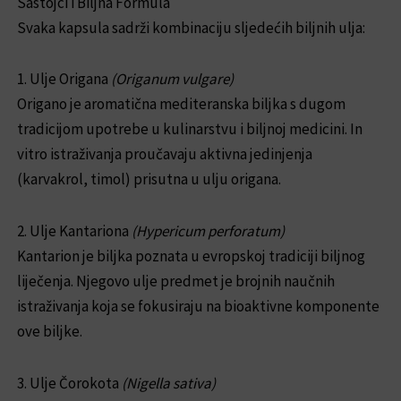
Sastojci i Biljna Formula
Svaka kapsula sadrži kombinaciju sljedećih biljnih ulja:
1. Ulje Origana
(Origanum vulgare)
Origano je aromatična mediteranska biljka s dugom
tradicijom upotrebe u kulinarstvu i biljnoj medicini. In
vitro istraživanja proučavaju aktivna jedinjenja
(karvakrol, timol) prisutna u ulju origana.
2. Ulje Kantariona
(Hypericum perforatum)
Kantarion je biljka poznata u evropskoj tradiciji biljnog
liječenja. Njegovo ulje predmet je brojnih naučnih
istraživanja koja se fokusiraju na bioaktivne komponente
ove biljke.
3. Ulje Čorokota
(Nigella sativa)