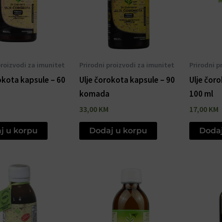
proizvodi za imunitet
Prirodni proizvodi za imunitet
Prirodni p
okota kapsule – 60
Ulje čorokota kapsule – 90
Ulje čor
komada
100 ml
33,00
KM
17,00
KM
j u korpu
Dodaj u korpu
Dodaj