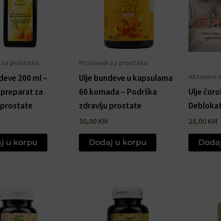
 za prostatu
Proizvodi za prostatu
Aktuelne a
deve 200 ml –
Ulje bundeve u kapsulama
 preparat za
60 komada – Podrška
Ulje čor
 prostate
zdravlju prostate
Deblokat
30,00
KM
28,00
KM
j u korpu
Dodaj u korpu
Dodaj