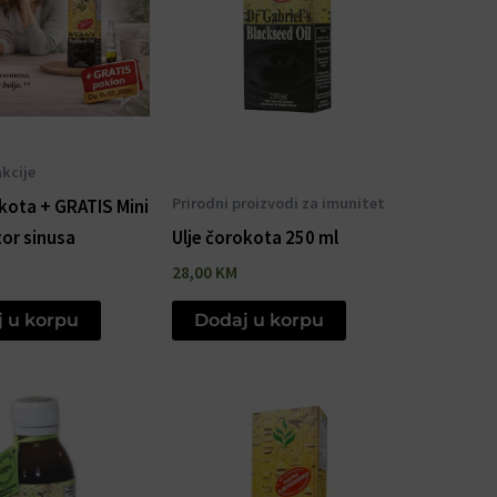
kcije
Prirodni proizvodi za imunitet
okota + GRATIS Mini
or sinusa
Ulje čorokota 250 ml
28,00
KM
 u korpu
Dodaj u korpu