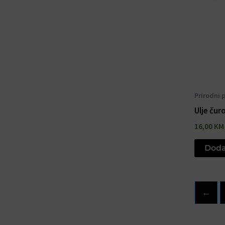
Prirodni 
Ulje čur
16,00
KM
Doda
←