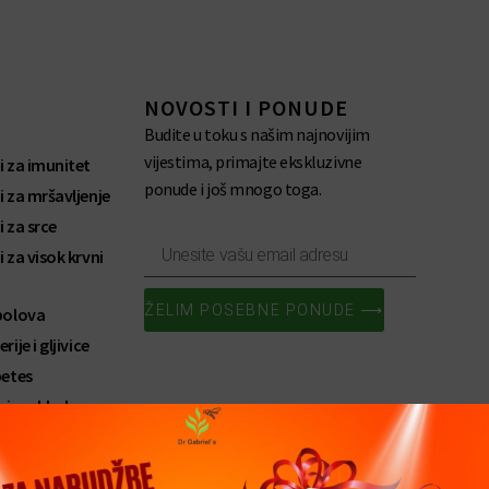
NOVOSTI I PONUDE
Budite u toku s našim najnovijim
vijestima, primajte ekskluzivne
i za imunitet
ponude i još mnogo toga.
i za mršavljenje
i za srce
Enter
 za visok krvni
Your
Email
Address
ŽELIM POSEBNE PONUDE ⟶
 bolova
ije i gljivice
betes
u i prehladu
 i mišiće
 i zdravlje