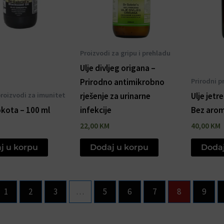
Proizvodi za gripu i prehladu
Ulje divljeg origana –
Prirodni p
Prirodno antimikrobno
proizvodi za imunitet
rješenje za urinarne
Ulje jetr
okota – 100 ml
infekcije
Bez arom
22,00
KM
40,00
KM
j u korpu
Dodaj u korpu
Dodaj
1
2
3
…
5
6
7
8
9