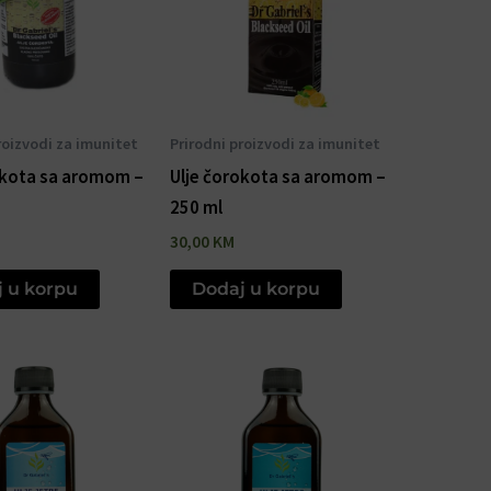
roizvodi za imunitet
Prirodni proizvodi za imunitet
okota sa aromom –
Ulje čorokota sa aromom –
250 ml
30,00
KM
 u korpu
Dodaj u korpu