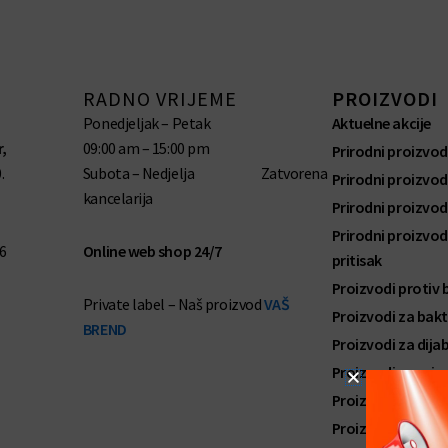
RADNO VRIJEME
PROIZVODI
Ponedjeljak – Petak
Aktuelne akcije
,
09:00 am – 15:00 pm
Prirodni proizvod
.
Subota – Nedjelja Zatvorena
Prirodni proizvod
kancelarija
Prirodni proizvod
Prirodni proizvodi
6
Online web shop 24/7
pritisak
Proizvodi protiv
Private label – Naš proizvod
VAŠ
Proizvodi za bakter
BREND
Proizvodi za dija
Proizvodi za grip
Proizvodi za kosti
Proizvodi za njegu