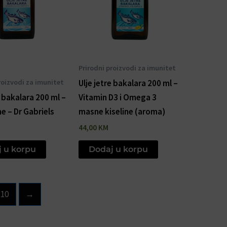
Prirodni proizvodi za imunitet
roizvodi za imunitet
Ulje jetre bakalara 200 ml –
e bakalara 200 ml –
Vitamin D3 i Omega 3
e – Dr Gabriels
masne kiseline (aroma)
44,00
KM
 u korpu
Dodaj u korpu
10
→