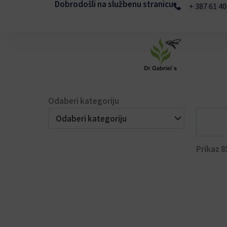
Dobrodošli na službenu stranicu
Skip
+ 387 61 4
to
content
Odaberi kategoriju
Search
Odaberi kategoriju
Prikaz 8