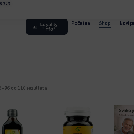
08 329
Početna
Shop
Novi p
Loyality
"info"
5–96 od 110 rezultata