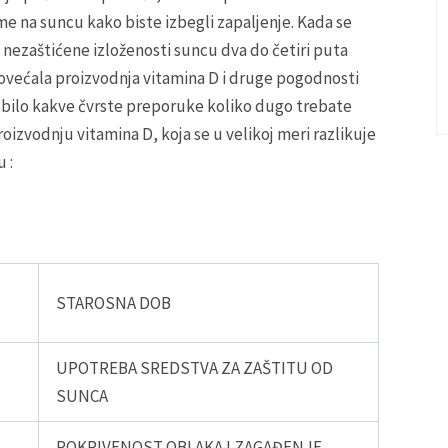
me na suncu kako biste izbegli zapaljenje. Kada se
ta nezaštićene izloženosti suncu dva do četiri puta
povećala proizvodnja vitamina D i druge pogodnosti
 bilo kakve čvrste preporuke koliko dugo trebate
roizvodnju vitamina D, koja se u velikoj meri razlikuje
 :
STAROSNA DOB
UPOTREBA SREDSTVA ZA ZAŠTITU OD
SUNCA
POKRIVENOST OBLAKA I ZAGAĐENJE