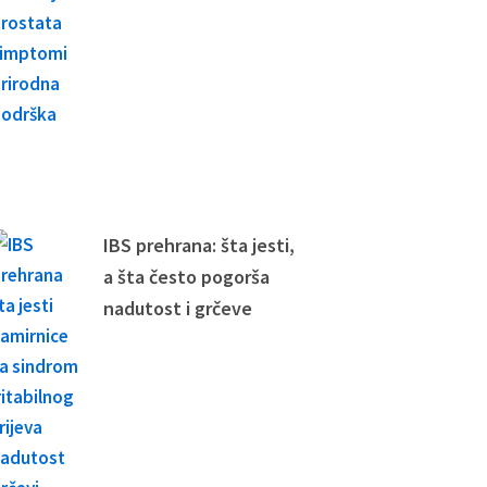
IBS prehrana: šta jesti,
a šta često pogorša
nadutost i grčeve