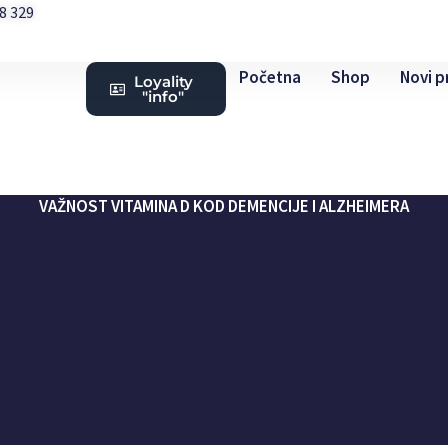
08 329
Početna
Shop
Novi p
Loyality
"info"
VAŽNOST VITAMINA D KOD DEMENCIJE I ALZHEIMERA