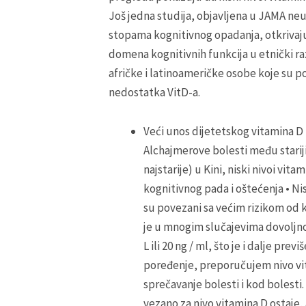
Još jedna studija, objavljena u JAMA neu
stopama kognitivnog opadanja, otkrivaju
domena kognitivnih funkcija u etnički ra
afričke i latinoameričke osobe koje su po
nedostatka VitD-a.
Veći unos dijetetskog vitamina D 
Alchajmerove bolesti među starij
najstarije) u Kini, niski nivoi vi
kognitivnog pada i oštećenja • Ni
su povezani sa većim rizikom od 
je u mnogim slučajevima dovoljno
L ili 20 ng / ml, što je i dalje p
poređenje, preporučujem nivo vit
sprečavanje bolesti i kod bolesti
vezano za nivo vitamina D ostaje,