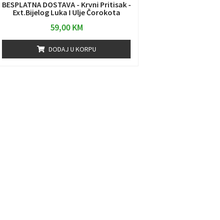
BESPLATNA DOSTAVA - Krvni Pritisak -
Ext.Bijelog Luka I Ulje Čorokota
59,00
KM
DODAJ U KORPU