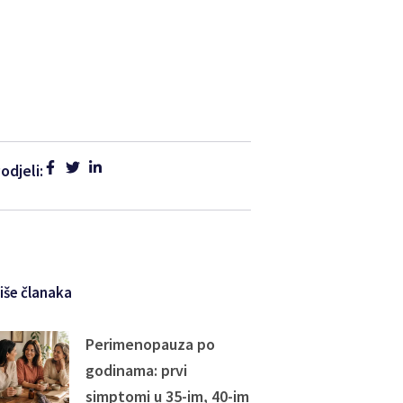
odjeli:
iše članaka
Perimenopauza po
godinama: prvi
simptomi u 35-im, 40-im