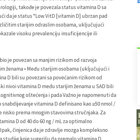
rologiji, takođe je povezala status vitamina D sa
ći da je status “Low VitD [vitamin D] ubrzan pad
zličitim starijim odraslim osobama, uključujući
kazale visoku prevalenciju insuficijencije ili
bio je povezan sa manjim rizikom od razvoja
im ženama • Među starijim osobama (uključujući i
tamina D bili su povezani sa povećanim rizikom od
ski nivoi vitamina D među starijim ženama u SAD bili
kognitivnog oštećenja i pada Važno je napomenuti da
 snabdijevanje vitamina D definisano kao ≥50 nmol /
reviše nisko prema mnogim stavovima stručnjaka. Za
amina D od 40 do 60 ng / mL za optimalno
. Ipak, činjenica da je zdravlje mozga kompleksno
 a studije koje sugerišu da premalo vitamina D