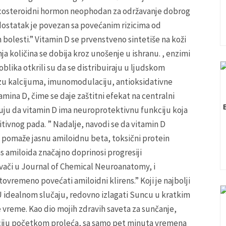
secosteroidni hormon neophodan za održavanje dobrog
dostatak je povezan sa povećanim rizicima od
bolesti.” Vitamin D se prvenstveno sintetiše na koži
ja količina se dobija kroz unošenje u ishranu. , enzimi
blika otkrili su da se distribuiraju u ljudskom
u kalcijuma, imunomodulaciju, antioksidativne
ina D, čime se daje zaštitni efekat na centralni
uju da vitamin D ima neuroprotektivnu funkciju koja
itivnog pada. ” Nadalje, navodi se da vitamin D
i pomaže jasnu amiloidnu beta, toksični protein
s amiloida značajno doprinosi progresiji
živači u Journal of Chemical Neuroanatomy, i
vremeno povećati amiloidni klirens.” Koji je najbolji
 U idealnom slučaju, redovno izlagati Suncu u kratkim
vreme. Kao dio mojih zdravih saveta za sunčanje,
ciju početkom proleća, sa samo pet minuta vremena