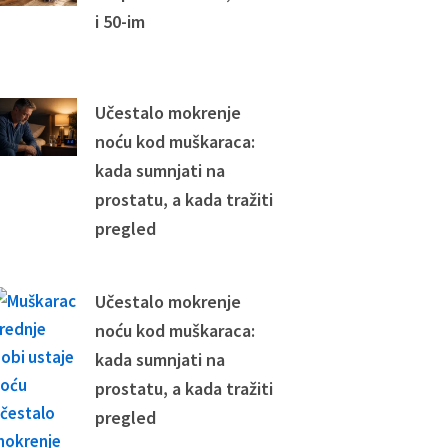
i 50-im
Učestalo mokrenje
noću kod muškaraca:
kada sumnjati na
prostatu, a kada tražiti
pregled
Učestalo mokrenje
noću kod muškaraca:
kada sumnjati na
prostatu, a kada tražiti
pregled