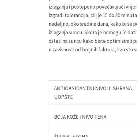
izlaganja i postepeno povećavajući vrije
izgradi tolerancija, cilj je 15 do 30 minu
nedeljno, oko sredine dana, kako bi se 
izlaganja suncu. Skoro je nemoguće dati
ostati na suncu kako biste optimizirali p
u zavisnosti od brojnih faktora, kao sto su
ANTIOKSIDANTNI NIVOI I ISHRANA
UOPŠTE
BOJA KOŽE I NIVO TENA
ŠIRINA I VISINA