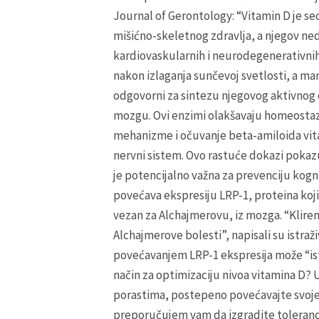
Journal of Gerontology: “Vitamin D je 
mišićno-skeletnog zdravlja, a njegov ne
kardiovaskularnih i neurodegenerativnih 
nakon izlaganja sunčevoj svetlosti, a man
odgovorni za sintezu njegovog aktivnog o
mozgu. Ovi enzimi olakšavaju homeostaz
mehanizme i očuvanje beta-amiloida vitam
nervni sistem. Ovo rastuće dokazi pokaz
je potencijalno važna za prevenciju kogn
povećava ekspresiju LRP-1, proteina koj
vezan za Alchajmerovu, iz mozga. “Kliren
Alchajmerove bolesti”, napisali su istra
povećavanjem LRP-1 ekspresija može “isto
način za optimizaciju nivoa vitamina D?
porastima, postepeno povećavajte svoje 
preporučujem vam da izgradite toleran