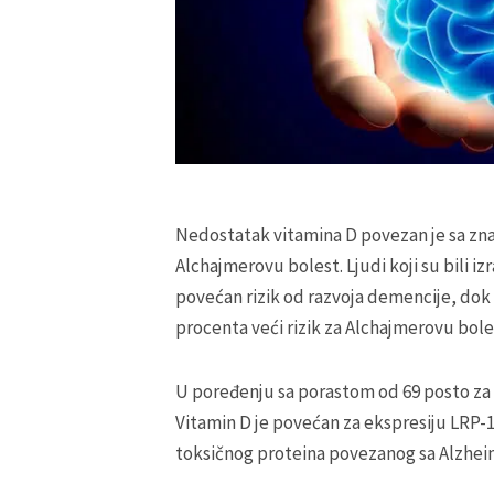
Nedostatak vitamina D povezan je sa zn
Alchajmerovu bolest. Ljudi koji su bili iz
povećan rizik od razvoja demencije, dok s
procenta veći rizik za Alchajmerovu bole
U poređenju sa porastom od 69 posto za 
Vitamin D je povećan za ekspresiju LRP-1
toksičnog proteina povezanog sa Alzhei