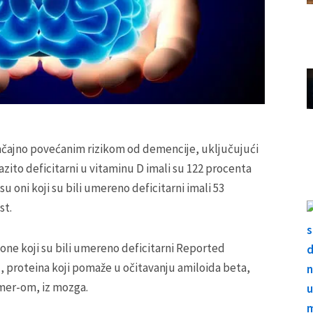
ačajno povećanim rizikom od demencije, uključujući
razito deficitarni u vitaminu D imali su 122 procenta
u oni koji su bili umereno deficitarni imali 53
st.
one koji su bili umereno deficitarni Reported
, proteina koji pomaže u očitavanju amiloida beta,
mer-om, iz mozga.