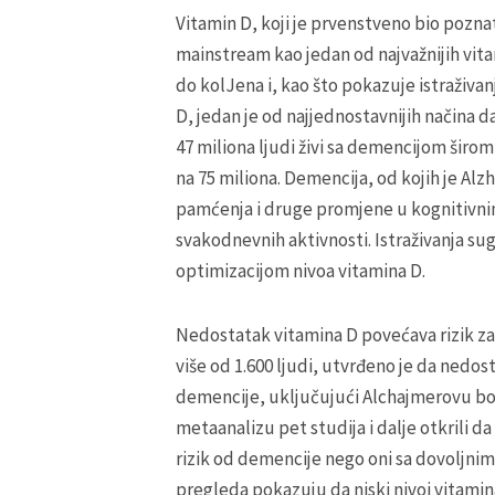
Vitamin D, koji je prvenstveno bio poznat 
mainstream kao jedan od najvažnijih vitam
do kolJena i, kao što pokazuje istraživa
D, jedan je od najjednostavnijih načina d
47 miliona ljudi živi sa demencijom širom
na 75 miliona. Demencija, od kojih je Alz
pamćenja i druge promjene u kognitivni
svakodnevnih aktivnosti. Istraživanja sug
optimizacijom nivoa vitamina D.
Nedostatak vitamina D povećava rizik za 
više od 1.600 ljudi, utvrđeno je da nedo
demencije, uključujući Alchajmerovu boles
metaanalizu pet studija i dalje otkrili d
rizik od demencije nego oni sa dovoljni
pregleda pokazuju da niski nivoi vitamina