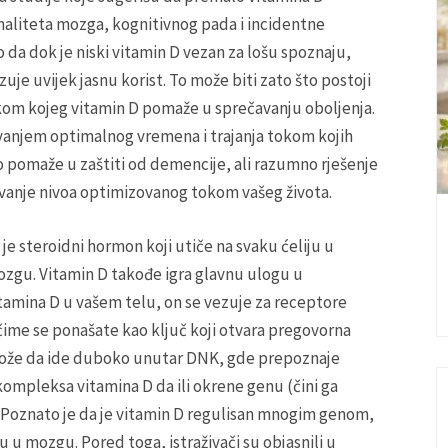
aliteta mozga, kognitivnog pada i incidentne
da dok je niski vitamin D vezan za lošu spoznaju,
je uvijek jasnu korist. To može biti zato što postoji
kom kojeg vitamin D pomaže u sprečavanju oboljenja.
rivanjem optimalnog vremena i trajanja tokom kojih
o pomaže u zaštiti od demencije, ali razumno rješenje
žavanje nivoa optimizovanog tokom vašeg života.
je steroidni hormon koji utiče na svaku ćeliju u
ozgu. Vitamin D takođe igra glavnu ulogu u
itamina D u vašem telu, on se vezuje za receptore
 čime se ponašate kao ključ koji otvara pregovorna
može da ide duboko unutar DNK, gde prepoznaje
mpleksa vitamina D da ili okrene genu (čini ga
m). Poznato je da je vitamin D regulisan mnogim genom,
u u mozgu. Pored toga, istraživači su objasnili u