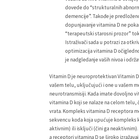
dovede do “strukturalnih abnorm
demencije”. Takođe je predloženo 
dopunjavanje vitamina D ne pokazu
“terapeutski starosni prozor” to
Istraživači sada u potrazi za otk
optimizacija vitamina D očigledn
je nadgledanje vaših nivoa i odr
Vitamin D je neuroprotektivan Vitamin D 
vašem telu, uključujući i one u vašem m
neurotransmisiji. Kada imate dovoljno v
vitamina D koji se nalaze na celom telu,
vrata. Kompleks vitamina D receptora 
sekvencu koda koja upućuje kompleks ko
aktivnim) ili isključi (čini ga neaktivni
a receptori vitamina D se široko izražavaj