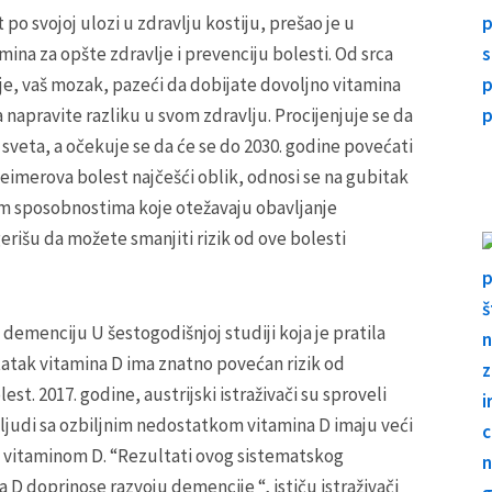
po svojoj ulozi u zdravlju kostiju, prešao je u
ina za opšte zdravlje i prevenciju bolesti. Od srca
nje, vaš mozak, pazeći da dobijate dovoljno vitamina
a napravite razliku u svom zdravlju. Procijenjuje se da
 sveta, a očekuje se da će se do 2030. godine povećati
heimerova bolest najčešći oblik, odnosi se na gubitak
m sposobnostima koje otežavaju obavljanje
erišu da možete smanjiti rizik od ove bolesti
demenciju U šestogodišnjoj studiji koja je pratila
statak vitamina D ima znatno povećan rizik od
t. 2017. godine, austrijski istraživači su sproveli
a ljudi sa ozbiljnim nedostatkom vitamina D imaju veći
m vitaminom D. “Rezultati ovog sistematskog
 D doprinose razvoju demencije “, ističu istraživači