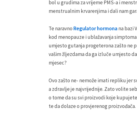
bol u grudima za vrijeme PMS-a i menstr
menstrualnim krvarenjima i dali nam gara
Te naravno
Regulator hormona
na bazi 
kod menopauze i ublažavanja simptoma,
umjesto gutanja progeterona zašto ne pro
vašim žljezdama da ga izluče umjesto da
mjesec?
Ovo zašto ne- nemože imati repliku jer sv
a zdravlje je najvrijednije. Zato volite se
o tome da su svi proizvodi koje kupujete 
te da dolaze o provjerenog proizvođača.