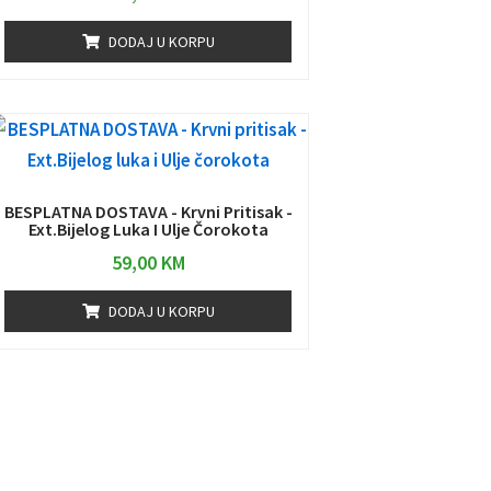
DODAJ U KORPU
BESPLATNA DOSTAVA - Krvni Pritisak -
Ext.Bijelog Luka I Ulje Čorokota
59,00
KM
DODAJ U KORPU