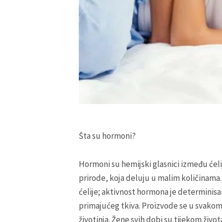
Šta su hormoni?
Hormoni su hemijski glasnici između ćelij
prirode, koja deluju u malim količinama. 
ćelije; aktivnost hormona je determinis
primajućeg tkiva. Proizvode se u svakom
životinja. Žene svih dobi su tijekom ži