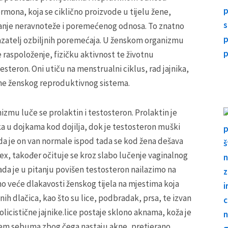
mona, koja se ciklično proizvode u tijelu žene,
anje neravnoteže i poremećenog odnosa. To znatno
okazatelj ozbiljnih poremećaja. U ženskom organizmu
 raspoloženje, fizičku aktivnost te životnu
teron. Oni utiču na menstrualni ciklus, rad jajnika,
ene ženskog reproduktivnog sistema.
mu luče se prolaktin i testosteron. Prolaktin je
ka u dojkama kod dojilja, dok je testosteron muški
da je on van normale ispod tada se kod žena dešava
sex, također očituje se kroz slabo lučenje vaginalnog
ada je u pitanju povišen testosteron nailazimo na
 veće dlakavosti ženskog tijela na mjestima koja
nih dlačica, kao što su lice, podbradak, prsa, te izvan
olicistične jajnike.lice postaje sklono aknama, koža je
njem sebuma zbog čega nastaju akne, pretjerano