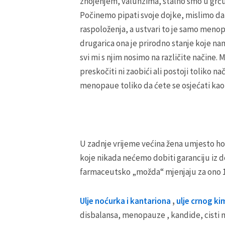
znojenjem, valunzima, stalno smo u grču 
Počinemo pipati svoje dojke, mislimo d
raspoloženja, a ustvari to je samo menopa
drugarica ona je prirodno stanje koje na
svi mi s njim nosimo na različite načine
preskočiti ni zaobići ali postoji toliko 
menopaue toliko da ćete se osjećati kao d
U zadnje vrijeme većina žena umjesto h
koje nikada nećemo dobiti garanciju iz d
farmaceutsko „možda“ mjenjaju za ono 1
Ulje noćurka i kantariona
,
ulje crnog k
disbalansa, menopauze , kandide, cisti n