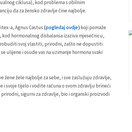
ualnog ciklusa), kod problema s obilnim
nciju da za žensko zdravlje čine najbolje.
Vitex-a, Agnus Castus
(
pogledaj ovdje
)
koji pomaže
 kod hormonalnog disbalansa izaziva mjesečnicu,
buditi svoj vlastiti, prirodni, zašto ne dopustiti
 se ulijene i osude vas na uzimanje hormona svaki
e žene žele najbolje za sebe, i sve zaslužuju zdravlje,
be i svoje tijelo i vodite računa o svom zdravlju brineći
prirodni, sigurni za zdravlje, bio i organski proizvodi