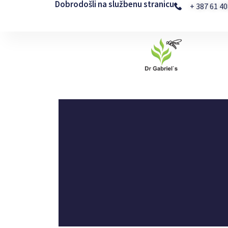
Dobrodošli na službenu stranicu
Skip
+ 387 61 4
to
content