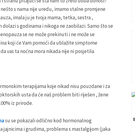
i strahu pitajući se šta nam to zrelo doba donosi?
a nešto s nama nije uredu, imamo stalne promjene
uza, imala ju je tvoja mama, tetka, sestra ,
m dolazi s godinama i nikoga ne zaobilazi. Samo što se
. Menopauza se ne može prekinuti i ne može se
načina koji će Vam pomoći da ublažite simptome
a vas ta noćna mora nikada nije ni posjetila.
ormonskim terapijama koje nikad nisu pouzdane i za
oktorskih usta da će naš problem biti riješen , žene
00% iz prirode.
ima
su se pokazali odlično kod hormonalnog
a jajnicima i grudima, problema s mastalgijom (jaka