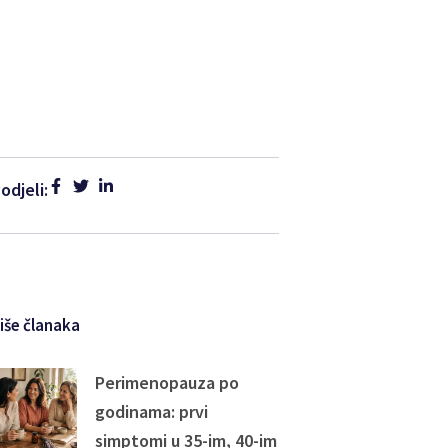
odjeli:
iše članaka
Perimenopauza po
godinama: prvi
simptomi u 35-im, 40-im