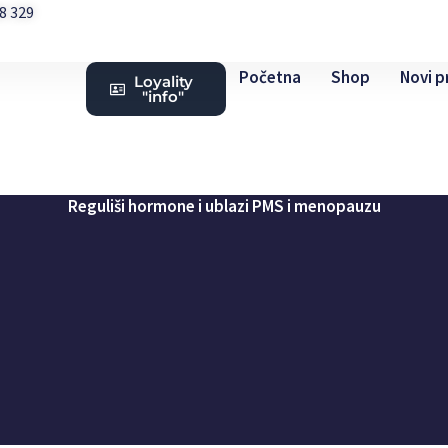
08 329
Početna
Shop
Novi p
Loyality
"info"
Reguliši hormone i ublazi PMS i menopauzu