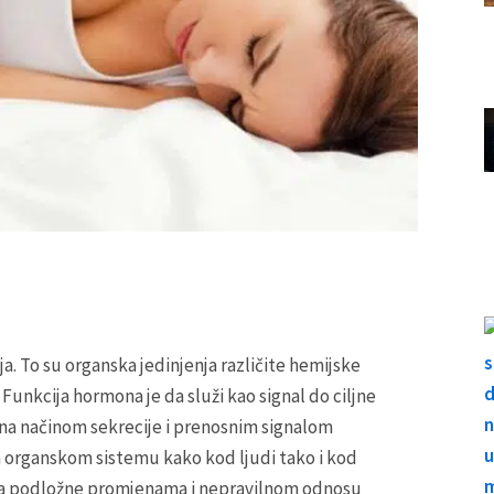
a. To su organska jedinjenja različite hemijske
Funkcija hormona je da služi kao signal do ciljne
ana načinom sekrecije i prenosnim signalom
 organskom sistemu kako kod ljudi tako i kod
vota podložne promjenama
i nepravilnom odnosu