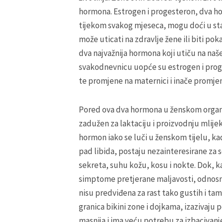
hormona. Estrogen i progesteron, dva hor
tijekom svakog mjeseca, mogu doći u st
može uticati na zdravlje žene ili biti p
dva najvažnija hormona koji utiču na naše
svakodnevnicu uopće su estrogen i proges
te promjene na maternici i inače promj
Pored ova dva hormona u ženskom organiz
zadužen za laktaciju i proizvodnju mlije
hormon iako se luči u ženskom tijelu, ka
pad libida, postaju nezainteresirane za 
sekreta, suhu kožu, kosu i nokte. Dok, k
simptome pretjerane maljavosti, odnosno
nisu predviđena za rast tako gustih i tam
granica bikini zone i dojkama, izazivaju p
masnija i ima veću potrebu za izbaciva