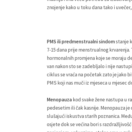
znojenje kako u toku dana tako i uvečer
PMS ili predmenstrualni sindom
stanje 
7-15 dana prije menstrualnog krvarenja. 
hormonalnih promjena koje se moraju des
van nakon sto se zadebljalo i nije nastu
ciklus se vraća na početak zato je jako 
PMS koji nas muči iz mjeseca u mjesec
Menopauza
kod svake žene nastupa u raz
pedesetim ili čak kasnije. Menopauza je 
slušajući iskustva starih poznanica. Međ
osjete dok se većina bori s razdražljivoš