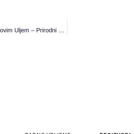
Njega Kože Lica I Tijela Kokosovim Uljem – Prirodni Put Do Zdrave Kože