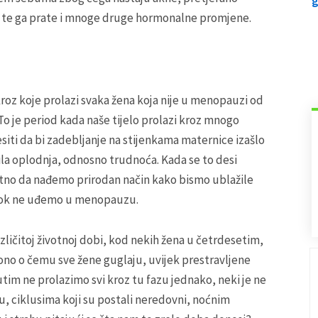
, te ga prate i mnoge druge hormonalne promjene.
kroz koje prolazi svaka žena koja nije u menopauzi od
To je period kada naše tijelo prolazi kroz mnogo
iti da bi zadebljanje na stijenkama maternice izašlo
pila oplodnja, odnosno trudnoća. Kada se to desi
bitno da nađemo prirodan način kako bismo ublažile
 dok ne uđemo u menopauzu.
ličitoj životnoj dobi, kod nekih žena u četrdesetim,
ono o čemu sve žene guglaju, uvijek prestravljene
utim ne prolazimo svi kroz tu fazu jednako, neki je ne
ću, ciklusima koji su postali neredovni, noćnim