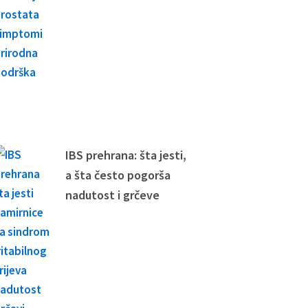
IBS prehrana: šta jesti,
a šta često pogorša
nadutost i grčeve