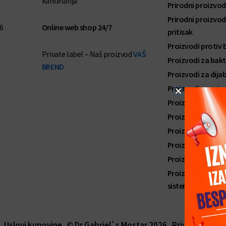
kancelarija
Prirodni proizvod
Prirodni proizvodi
6
Online web shop 24/7
pritisak
Proizvodi protiv
Private label – Naš proizvod
VAŠ
Proizvodi za bakter
BREND
Proizvodi za dija
Proizvodi za grip
Proizvodi za kosti
Proizvodi za njegu
Proizvodi za pro
Proizvodi za pro
Proizvodi za sman
Proizvodi za zdra
sistema
Uslovi kupovine
© Dr Gabriel`s Mostar 2026
Privacy policy