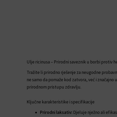
Ulje ricinusa – Prirodni saveznik u borbi protiv
Tražite li prirodno rješenje za neugodne probavn
ne samo da pomaže kod zatvora, već i značajno 
prirodnom pristupu zdravlju.
Ključne karakteristike i specifikacije
Prirodni laksativ:
Djeluje nježno ali efik