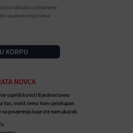
atvora i ublažava simptome
anti-upalnim svojstvima.
 U KORPU
RATA NOVCA
e osjetili koristi ili jednostavno
 za Vas, vratit ćemo Vam cjelokupan
e na povjerenju koje ste nam ukazali.
’s
rugima.