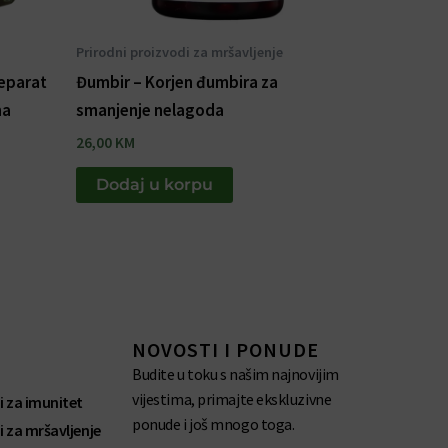
Prirodni proizvodi za mršavljenje
reparat
Đumbir – Korjen đumbira za
ma
smanjenje nelagoda
26,00
KM
Dodaj u korpu
NOVOSTI I PONUDE
Budite u toku s našim najnovijim
vijestima, primajte ekskluzivne
i za imunitet
ponude i još mnogo toga.
i za mršavljenje