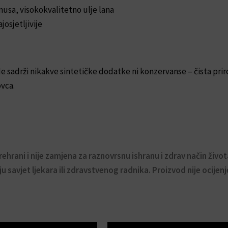
usa, visokokvalitetno ulje lana
josjetljivije
e sadrži nikakve sintetičke dodatke ni konzervanse – čista prirod
ovca.
hrani i nije zamjena za raznovrsnu ishranu i zdrav način živo
ju savjet ljekara ili zdravstvenog radnika. Proizvod nije ocijenj