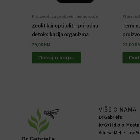
Proizvodi za probavu i hemoroide
Proizvod
Zeolit klinoptilolit – prirodna
Termina
detoksikacija organizma
proizvo
29,00
KM
21,00
K
Dodaj u korpu
Doda
VIŠE O NAMA
Dr Gabriel’s
K+G+H d.o.o. Mostar
Adresa: Mehe Tase 50