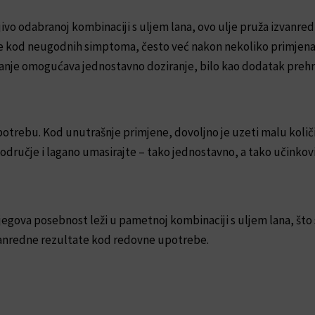
jivo odabranoj kombinaciji s uljem lana, ovo ulje pruža izvanr
e kod neugodnih simptoma, često već nakon nekoliko primjena
nje omogućava jednostavno doziranje, bilo kao dodatak prehran
potrebu. Kod unutrašnje primjene, dovoljno je uzeti malu koli
dručje i lagano umasirajte – tako jednostavno, a tako učinkovi
Njegova posebnost leži u pametnoj kombinaciji s uljem lana, što 
izvanredne rezultate kod redovne upotrebe.