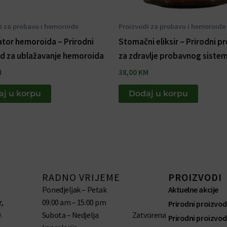
i za probavu i hemoroide
Proizvodi za probavu i hemoroide
tor hemoroida – Prirodni
Stomačni eliksir – Prirodni p
d za ublažavanje hemoroida
za zdravlje probavnog siste
M
38,00
KM
j u korpu
Dodaj u korpu
RADNO VRIJEME
PROIZVODI
Ponedjeljak – Petak
Aktuelne akcije
,
09:00 am – 15:00 pm
Prirodni proizvod
.
Subota – Nedjelja Zatvorena
Prirodni proizvod