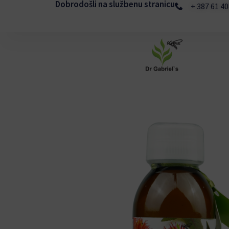
Dobrodošli na službenu stranicu
Skip
+ 387 61 4
to
content