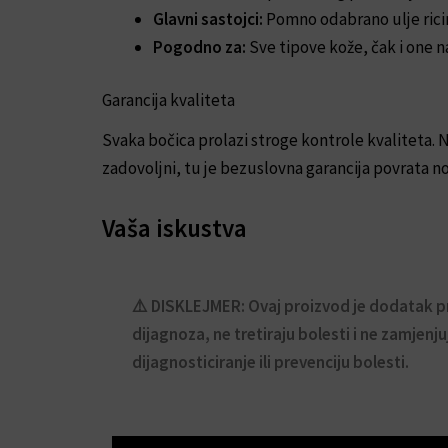
Glavni sastojci:
Pomno odabrano ulje ricin
Pogodno za:
Sve tipove kože, čak i one na
Garancija kvaliteta
Svaka bočica prolazi stroge kontrole kvaliteta. N
zadovoljni, tu je bezuslovna garancija povrata n
Vaša iskustva
⚠️ DISKLEJMER: Ovaj proizvod je dodatak pre
dijagnoza, ne tretiraju bolesti i ne zamjenju
dijagnosticiranje ili prevenciju bolesti.