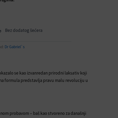
Bez dodatog šećera
nd:
Dr Gabriel`s
azalo se kao izvanredan prirodni laksativ koji
a formula predstavlja pravu malu revoluciju u
renom probavom – baš kao stvoreno za današnji