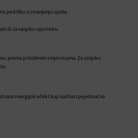
ednu podršku u smanjenju upala.
.
i ili za vanjsku upotrebu.
činu prema priloženim smjernicama. Za vanjsku
to.
stvara sinergijski efekt koji nadilazi pojedinačna