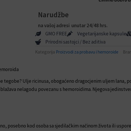
Narudžbe
na vašoj adresi unutar 24/48 hrs.
GMO FREE
Vegetarijanske kapsule
Prirodni sastojci / Bez aditiva
Kategorija
Proizvodi za probavu i hemoroide
Bra
 hemoroida
e tegobe? Ulje ricinusa, obogaćeno dragocjenim uljem lana, pok
ublažava nelagodu povezanu s hemoroidima. Njegova jedinstven
asno, posebno kod osoba sa sjedilačkim načinom života ili uspo