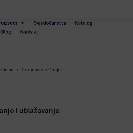
roizvodi
Svjedočanstva
Katalog
Blog
Kontakt
e ricinusa – Prirodno olakšanje i
šanje i ublažavanje