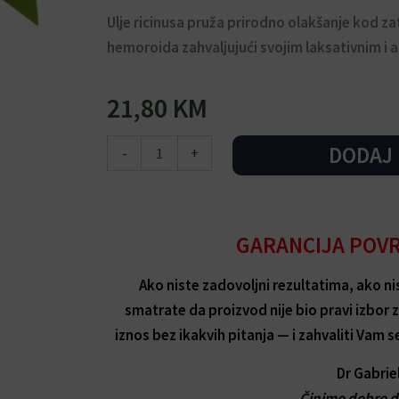
Ulje ricinusa pruža prirodno olakšanje kod z
hemoroida zahvaljujući svojim laksativnim i 
21,80
KM
Ulje
DODAJ
-
+
ricinusa
-
Prirodno
olakšanje
i
GARANCIJA POV
ublažavanje
hemoroida
Ako niste zadovoljni rezultatima, ako nist
količina
smatrate da proizvod nije bio pravi izbor
iznos bez ikakvih pitanja — i zahvaliti Vam s
Dr Gabriel
Činimo dobro d