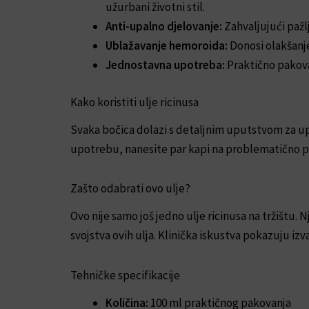
užurbani životni stil.
Anti-upalno djelovanje:
Zahvaljujući pažl
Ublažavanje hemoroida:
Donosi olakšanj
Jednostavna upotreba:
Praktično pakova
Kako koristiti ulje ricinusa
Svaka bočica dolazi s detaljnim uputstvom za u
upotrebu, nanesite par kapi na problematično po
Zašto odabrati ovo ulje?
Ovo nije samo još jedno ulje ricinusa na tržištu. 
svojstva ovih ulja. Klinička iskustva pokazuju 
Tehničke specifikacije
Količina:
100 ml praktičnog pakovanja