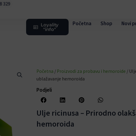
08 329
Početna
Shop
Novi p
Loyality
"info"
Početna
/
Proizvodi za probavu i hemoroide
/ Ulj
ublažavanje hemoroida
Podjeli
Ulje ricinusa – Prirodno olak
hemoroida