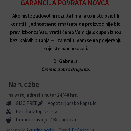
GARANCIJA POVRATA NOVCA
Ako niste zadovoljni rezultatima, ako niste osjetili
koristi ili jednostavno smatrate da proizvod nije bio
pravi izbor za Vas, vratit ćemo Vam cjelokupan iznos
bez ikakvih pitanja — i zahvaliti Vam se na povjerenju
koje ste nam ukazali.
Dr Gabriel’s
Činimo dobro drugima.
Narudžbe
na vašoj adresi unutar 24/48 hrs.
GMO FREE
Vegetarijanske kapsule
Bez dodatog šećera
Prirodni sastojci / Bez aditiva
Kategorija
Aktuelne akcije
Brand:
Dr Gabriel`s