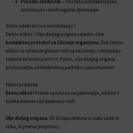
Prirodni antibiotik
– Poznato antibakterijsko,
antivirusno i antifungalno djelovanje
Zašto odabrati ovu kombinaciju?
Detox eliksir i Ulje divljeg origana zajedno čine
kompletnu protokol za čišćenje organizma
. Dok Detox
eliksir sa zelenom glinom radi na vezivanju i uklanjanju
toksina te borbi protiv H. Pylori, ulje divljeg origana
pruža snažnu antimikrobnu podršku i jača imunitet.
Način primjene
Detox eliksir:
Prema uputstvu na pakovanju, obično 1
kašika dnevno razrijeđena u vodi.
Ulje divljeg origana:
10-15 kapi dnevno u malo vode ili
soka, ili prema preporuci.