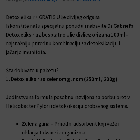
Detox eliksir + GRATIS Ulje divljeg origana
Iskoristite našu specijalnu ponudu i nabavite
Dr Gabriel’s
Detox eliksir
uz
besplatno Ulje divljeg origana 100ml
–
najsnažniju prirodnu kombinaciju za detoksikaciju i
jačanje imuniteta.
Šta dobivate u paketu?
1. Detox eliksir sa zelenom glinom (250ml / 200g)
Jedinstvena formula posebno razvijena za borbu protiv
Helicobacter Pylori i detoksikaciju probavnog sistema.
Zelena glina
– Prirodni adsorbent koji veže i
uklanja toksine iz organizma