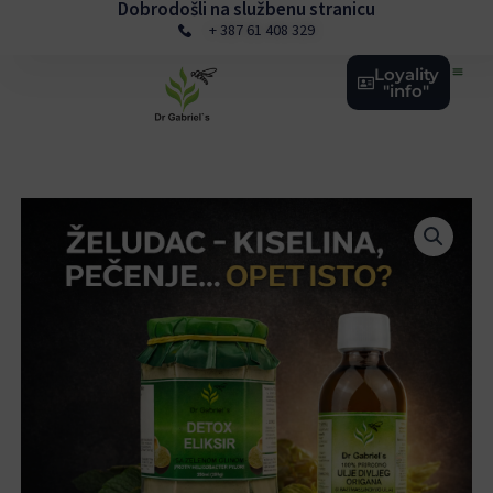
Dobrodošli na službenu stranicu
Skip
+ 387 61 408 329
to
content
Loyality
"info"