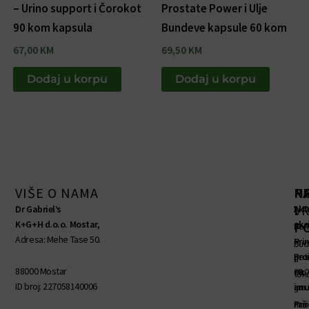
– Urino support i Čorokot
Prostate Power i Ulje
90 kom kapsula
Bundeve kapsule 60 kom
67,00
KM
69,50
KM
Dodaj u korpu
Dodaj u korpu
VIŠE O NAMA
R
P
N
V
I
Dr Gabriel’s
Akt
K+G+H d.o.o. Mostar,
akc
P
Pon
Adresa: Mehe Tase 50.
–
Pri
Bud
Pet
pro
u
88000 Mostar
09:
za
tok
ID broj: 227058140006
am
imu
s
–
Pri
naš