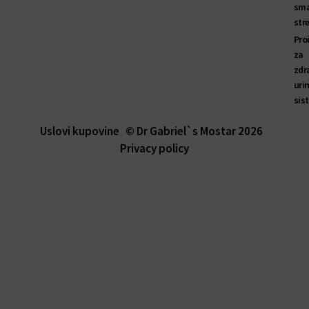
sma
str
Pro
za
zdr
uri
sis
Uslovi kupovine
© Dr Gabriel`s Mostar 2026
Privacy policy