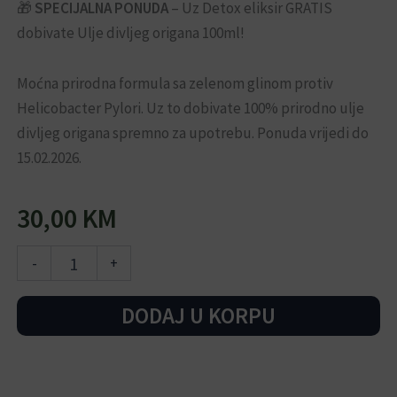
🎁
SPECIJALNA PONUDA
– Uz Detox eliksir GRATIS
dobivate Ulje divljeg origana 100ml!
Moćna prirodna formula sa zelenom glinom protiv
Helicobacter Pylori. Uz to dobivate 100% prirodno ulje
divljeg origana spremno za upotrebu. Ponuda vrijedi do
15.02.2026.
30,00
KM
Detox
-
+
eliksir
+
GRATIS
DODAJ U KORPU
Ulje
divljeg
origana
količina