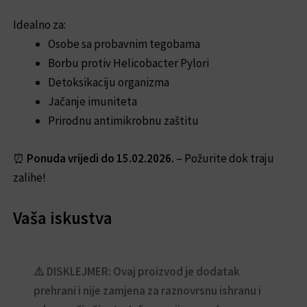
Idealno za:
Osobe sa probavnim tegobama
Borbu protiv Helicobacter Pylori
Detoksikaciju organizma
Jačanje imuniteta
Prirodnu antimikrobnu zaštitu
⏰
Ponuda vrijedi do 15.02.2026.
– Požurite dok traju
zalihe!
Vaša iskustva
⚠️ DISKLEJMER: Ovaj proizvod je dodatak
prehrani i nije zamjena za raznovrsnu ishranu i