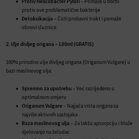
Protiv Helicobacter Pylori
– Pomaže u borbi
protiv ove problematične bakterije
Detoksikacija
– Čisti probavni trakt i pomaže
obnovi sluznice
2. Ulje divljeg origana – 100ml (GRATIS)
100% prirodno ulje divljeg origana (Origanum Vulgare) u
bazi maslinovog ulja:
Spremno za upotrebu
– Već razrijeđeno u
optimalnom omjeru
Origanum Vulgare
– Najjača vrsta origana sa
najviše aktivnih sastojaka
Baza maslinovog ulja
– Za lakšu apsorpciju i blaže
djelovanje na želudac