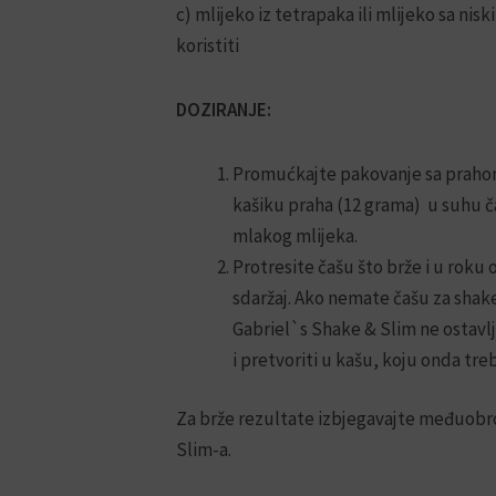
c) mlijeko iz tetrapaka ili mlijeko sa ni
koristiti
DOZIRANJE:
Promućkajte pakovanje sa prahom 
kašiku praha (12 grama) u suhu ča
mlakog mlijeka.
Protresite čašu što brže i u roku
sdaržaj. Ako nemate čašu za shake,
Gabriel`s Shake & Slim ne ostavlja
i pretvoriti u kašu, koju onda tr
Za brže rezultate izbjegavajte međuobr
Slim-a.