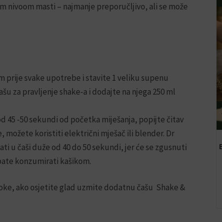
skim nivoom masti – najmanje preporučljivo, ali se može
prije svake upotrebe i stavite 1 veliku supenu
šu za pravljenje shake-a i dodajte na njega 250 ml
 od 45 -50 sekundi od početka miješanja, popijte čitav
 možete koristiti električni mješač ili blender. Dr
ti u čaši duže od 40 do 50 sekundi, jer će se zgusnuti
ebate konzumirati kašikom.
oke, ako osjetite glad uzmite dodatnu čašu Shake &