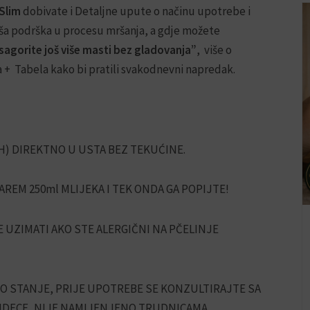
 Slim
dobivate i Detaljne upute o načinu upotrebe i
vaša podrška u procesu mršanja, a gdje možete
sagorite još više masti bez gladovanja”
, više o
ka + Tabela kako bi pratili svakodnevni napredak.
H) DIREKTNO U USTA BEZ TEKUĆINE.
REM 250ml MLIJEKA I TEK ONDA GA POPIJTE!
 UZIMATI AKO STE ALERGIČNI NA PČELINJE
O STANJE, PRIJE UPOTREBE SE KONZULTIRAJTE SA
JDECE, NIJE NAMIJENJENO TRUDNICAMA.