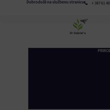
Dobrodošli na službenu stranicu
Skip
+ 387 61 4
to
content
PRIROD