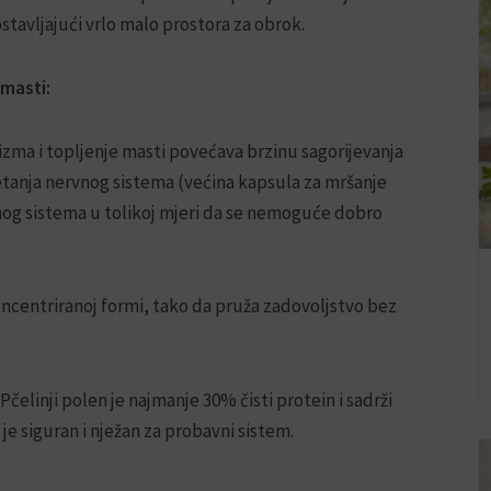
tavljajući vrlo malo prostora za obrok.
 masti:
zma i topljenje masti povećava brzinu sagorijevanja
anja nervnog sistema (većina kapsula za mršanje
og sistema u tolikoj mjeri da se nemoguće dobro
oncentriranoj formi, tako da pruža zadovoljstvo bez
 Pčelinji polen je najmanje 30% čisti protein i sadrži
 je siguran i nježan za probavni sistem.