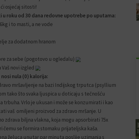
i osjećaj sitosti!
i u roku od 30 dana redovne upotrebe po uputama:
kg i to masti, a ne vode
 želje za dodatnom hranom
ore za sebe (pogotovo u ogledalu)
 Vaš novi izgled
nosi nula (0) kalorija:
ravo mršavljenje na bazi Indijskog trputca (psyllium
nom tako što svaka ljuspica u doticaju s tečnošću
a trbuha. Vrlo je ukusan i može se konzumirati i kao
ati vaš omiljeni proizvod za zdravo mršanje. U
no zdrava biljna vlakna, koja mogu apsorbirati 75x
i čemu se formira stomaku prijateljska kaša.
na želuca unutar par minuta poslije uzimanja s