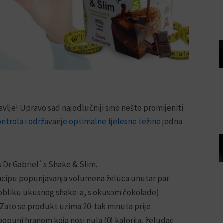
avlje! Upravo sad najodlučniji smo nešto promijeniti
ntrola i održavanje optimalne tjelesne težine
jedna
s Dr Gabriel`s Shake & Slim.
incipu popunjavanja volumena želuca unutar par
 obliku ukusnog shake-a, s okusom čokolade)
. Zato se produkt uzima 20-tak minuta prije
popuni hranom koja nosi nula (0) kalorija, želudac