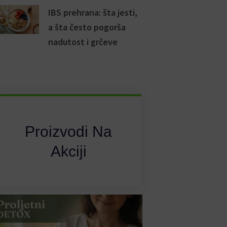
IBS prehrana: šta jesti,
a šta često pogorša
nadutost i grčeve
Proizvodi Na
Akciji