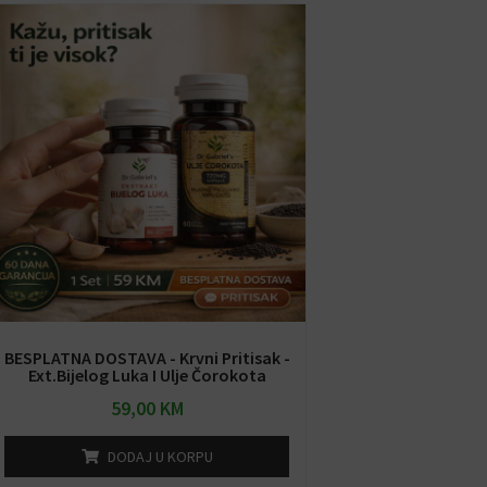
BESPLATNA DOSTAVA - Krvni Pritisak -
Ext.Bijelog Luka I Ulje Čorokota
59,00
KM
DODAJ U KORPU