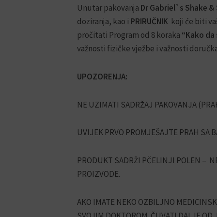
Unutar pakovanja
Dr Gabriel`s Shake &
doziranja, kao i
PRIRUČNIK
koji će biti 
pročitati Program od 8 koraka
“Kako da 
važnosti fizičke vježbe i važnosti doruč
UPOZORENJA:
NE UZIMATI SADRŽAJ PAKOVANJA (PRA
UVIJEK PRVO PROMJEŠAJTE PRAH SA BA
PRODUKT SADRŽI PČELINJI POLEN – NE
PROIZVODE.
AKO IMATE NEKO OZBILJNO MEDICINSK
SVOJIM DOKTOROM. ČUVATI DALJE OD 