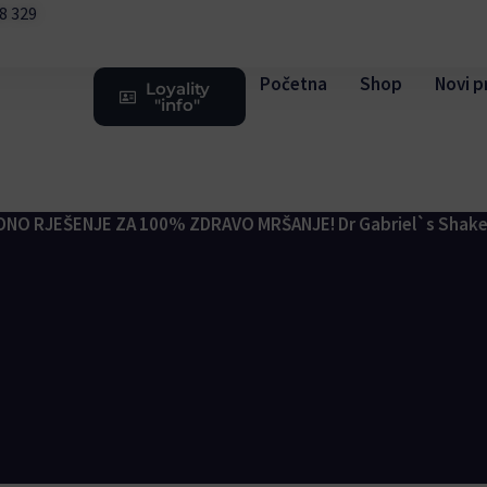
08 329
Početna
Shop
Novi p
Loyality
"info"
NO RJEŠENJE ZA 100% ZDRAVO MRŠANJE! Dr Gabriel`s Shake