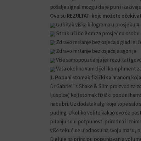
pošalje signal mozgu da je pun i izazivajuć
Ovo su REZULTATI koje možete očekivat
Gubitak viška kilograma u prosjeku 4-6
Struk uži do 8 cm za prosječnu osobu
Zdravo mršanje bez osjećaja gladi ni
Zdravo mršanje bez osjećaja agonije
Više samopouzdanja jer rezultati gov
Vaša okolina Vam dijeli kompliment za
1. Popuni stomak fizički sa hranom koja 
Dr Gabriel`s Shake & Slim proizvod za zd
ljuspice) koji stomak fizički popuni har
nabubri. Uz dodatak algi koje tope salo s
puding. Ukoliko volite kakao ovo će post
pitanju su u potpunosti prirodna i iznim
više tekućine u odnosu na svoju masu, pr
Djeluje na principu popunjavanja volume