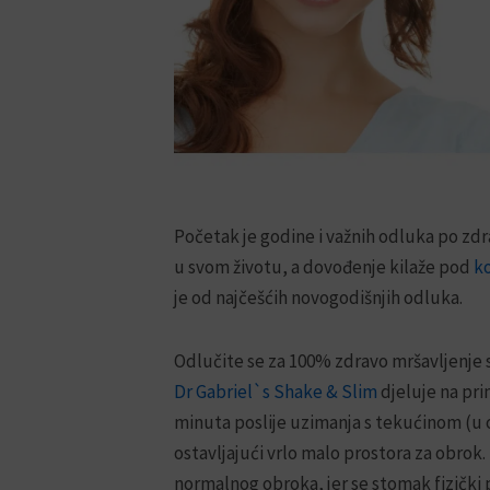
Početak je godine i važnih odluka po zdr
u svom životu, a dovođenje kilaže pod
ko
je od najčešćih novogodišnjih odluka.
Odlučite se za 100% zdravo mršavljenje 
Dr Gabriel`s Shake & Slim
djeluje na pr
minuta poslije uzimanja s tekućinom (u
ostavljajući vrlo malo prostora za obrok
normalnog obroka, jer se stomak fizički 