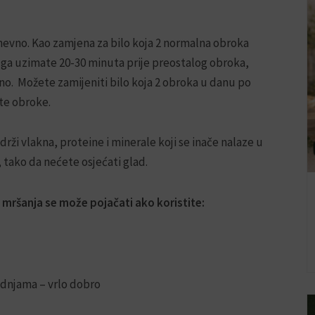
nevno. Kao zamjena za bilo koja 2 normalna obroka
t ga uzimate 20-30 minuta prije preostalog obroka,
no. Možete zamijeniti bilo koja 2 obroka u danu po
ste obroke.
ži vlakna, proteine i minerale koji se inače nalaze u
, tako da nećete osjećati glad.
t mršanja se može pojačati ako koristite:
adnjama – vrlo dobro