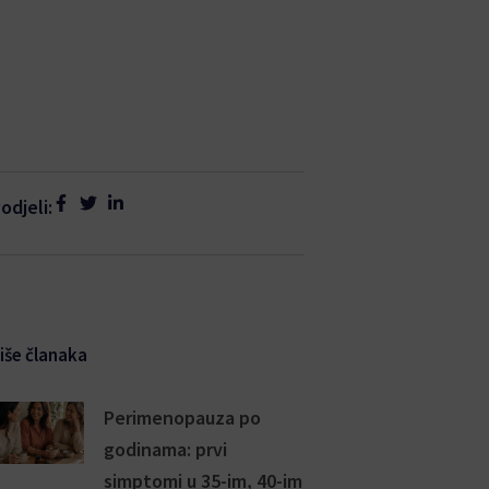
odjeli:
iše članaka
Perimenopauza po
godinama: prvi
simptomi u 35-im, 40-im