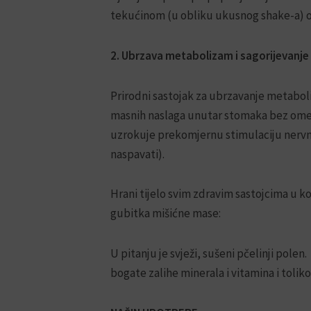
tekućinom (u obliku ukusnog shake-a) os
2. Ubrzava metabolizam i sagorijevanje
Prirodni sastojak za ubrzavanje metaboli
masnih naslaga unutar stomaka bez omet
uzrokuje prekomjernu stimulaciju nervn
naspavati).
Hrani tijelo svim zdravim sastojcima u k
gubitka mišićne mase:
U pitanju je svježi, sušeni pčelinji polen.
bogate zalihe minerala i vitamina i toliko