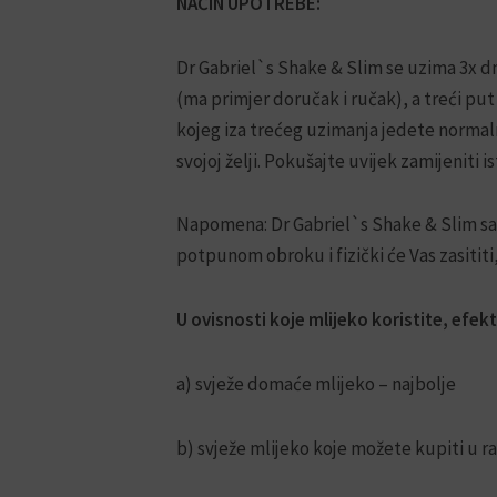
NAČIN UPOTREBE:
Dr Gabriel`s Shake & Slim se uzima 3x d
(ma primjer doručak i ručak), a treći pu
kojeg iza trećeg uzimanja jedete normal
svojoj želji. Pokušajte uvijek zamijeniti i
Napomena: Dr Gabriel`s Shake & Slim sadr
potpunom obroku i fizički će Vas zasititi
U ovisnosti koje mlijeko koristite, efek
a) svježe domaće mlijeko – najbolje
b) svježe mlijeko koje možete kupiti u r