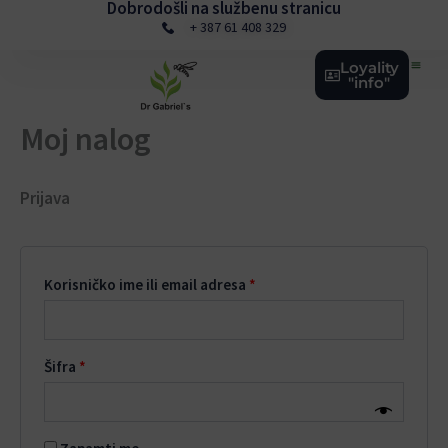
Dobrodošli na službenu stranicu
Skip
Obavezno
Obavezno
+ 387 61 408 329
to
content
Loyality
"info"
Moj nalog
Prijava
Korisničko ime ili email adresa
*
Šifra
*