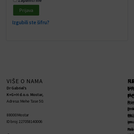
Zapamti me
Prijava
Izgubili ste šifru?
VIŠE O NAMA
R
P
N
V
I
Dr Gabriel’s
Akt
K+G+H d.o.o. Mostar,
akc
P
Pon
Adresa: Mehe Tase 50.
–
Pri
Bud
Pet
pro
u
88000 Mostar
09:
za
tok
ID broj: 227058140006
am
imu
s
–
Pri
naš