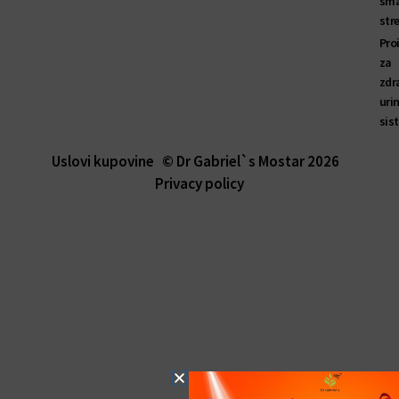
sma
str
Pro
za
zdr
uri
sis
Uslovi kupovine
© Dr Gabriel`s Mostar 2026
Privacy policy