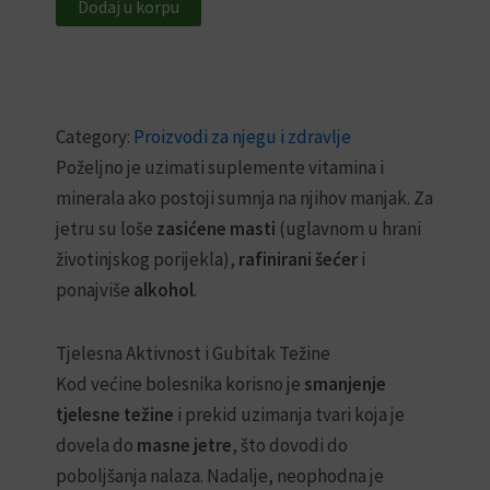
Dodaj u korpu
Category:
Proizvodi za njegu i zdravlje
Poželjno je uzimati suplemente vitamina i
minerala ako postoji sumnja na njihov manjak. Za
jetru su loše
zasićene masti
(uglavnom u hrani
životinjskog porijekla),
rafinirani šećer
i
ponajviše
alkohol
.
Tjelesna Aktivnost i Gubitak Težine
Kod većine bolesnika korisno je
smanjenje
tjelesne težine
i prekid uzimanja tvari koja je
dovela do
masne jetre
, što dovodi do
poboljšanja nalaza. Nadalje, neophodna je