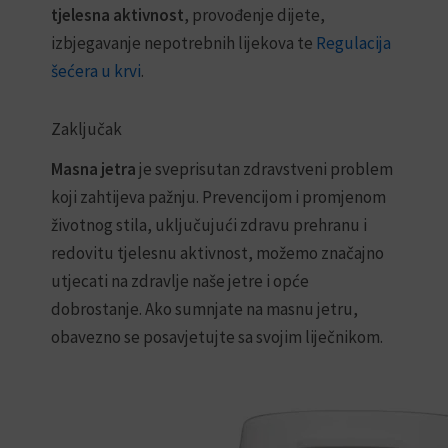
tjelesna aktivnost
, provođenje dijete,
izbjegavanje nepotrebnih lijekova te
Regulacija
šećera u krvi
.
Zaključak
Masna jetra
je sveprisutan zdravstveni problem
koji zahtijeva pažnju. Prevencijom i promjenom
životnog stila, uključujući zdravu prehranu i
redovitu tjelesnu aktivnost, možemo značajno
utjecati na zdravlje naše jetre i opće
dobrostanje. Ako sumnjate na masnu jetru,
obavezno se posavjetujte sa svojim liječnikom.