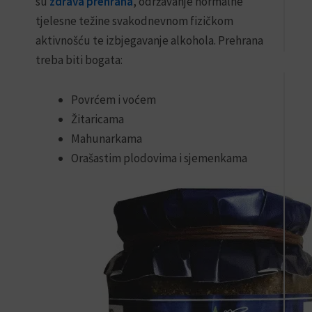
su
zdrava prehrana
, održavanje normalne
U
tjelesne težine svakodnevnom fizičkom
KO
aktivnošću te izbjegavanje alkohola. Prehrana
treba biti bogata:
BESP
Povrćem i voćem
DOST
-1+1
Žitaricama
-
Mahunarkama
Snaž
Krv
Orašastim plodovima i sjemenkama
-
Ulje
Čoro
Kapsu
60
61,0
U