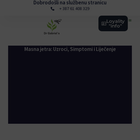
Dobrodošli na službenu stranicu
Skip
+ 387 61 408 329
to
content
Loyality
"info"
Masna jetra: Uzroci, Simptomi i Liječenje