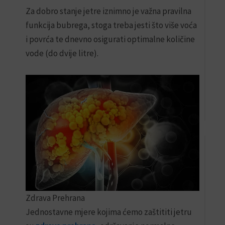
Prolj
n
Za dobro stanje jetre iznimno je važna pravilna
Deto
&
a
funkcija bubrega, stoga treba jesti što više voća
Energ
i povrća te dnevno osigurati optimalne količine
63,0
vode (do dvije litre).
U
KO
MSM
2+1
PONU
60,0
Zdrava Prehrana
Jednostavne mjere kojima ćemo zaštititi jetru