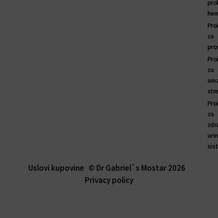
pro
hem
Pro
za
pro
Pro
za
sma
str
Pro
za
zdr
uri
sis
Uslovi kupovine
© Dr Gabriel`s Mostar 2026
Privacy policy