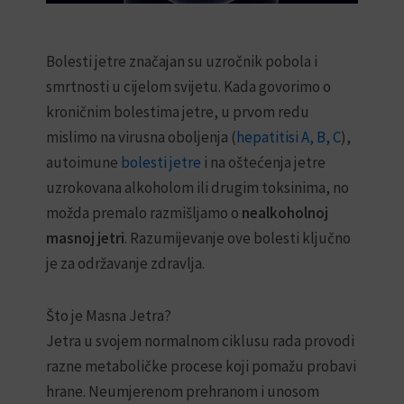
Uč
E
B
mo
Bolesti jetre značajan su uzročnik pobola i
l
e
smrtnosti u cijelom svijetu. Kada govorimo o
no
i
r
kroničnim bolestima jetre, u prvom redu
k
b
mu
s
e
mislimo na virusna oboljenja (
hepatitisi A, B, C
),
ka
i
r
autoimune
bolesti jetre
i na oštećenja jetre
su
r
i
z
n
uzrokovana alkoholom ili drugim toksinima, no
na
a
–
možda premalo razmišljamo o
nealkoholnoj
pr
j
P
masnoj jetri
. Razumijevanje ove bolesti ključno
e
r
ka
t
i
je za održavanje zdravlja.
tra
r
r
u
o
pr
–
d
Što je Masna Jetra?
P
n
Jetra u svojem normalnom ciklusu rada provodi
r
i
Uč
i
s
razne metaboličke procese koji pomažu probavi
r
a
mo
hrane. Neumjerenom prehranom i unosom
o
s