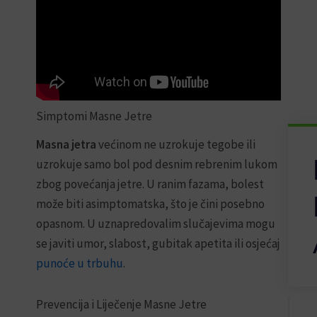
t
k
po
r
o
na
e
l
i
i
i g
d
č
e
i
t
n
o
a
Simptomi Masne Jetre
k
s
Masna jetra
većinom ne uzrokuje tegobe ili
i
k
uzrokuje samo bol pod desnim rebrenim lukom
a
zbog povećanja jetre. U ranim fazama, bolest
c
može biti asimptomatska, što je čini posebno
i
j
opasnom. U uznapredovalim slučajevima mogu
u
se javiti umor, slabost, gubitak apetita ili osjećaj
k
o
punoće u trbuhu
.
l
i
č
Prevencija i Liječenje Masne Jetre
i