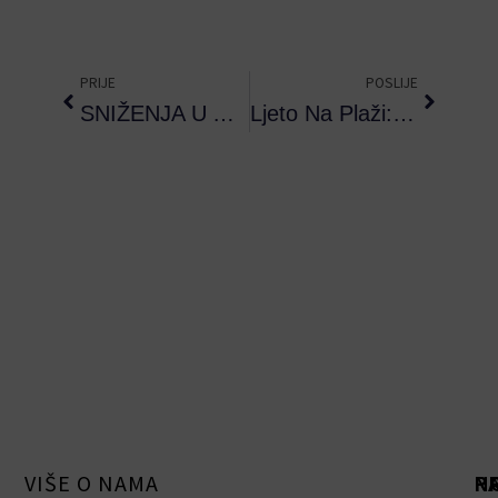
Prev
Next
PRIJE
POSLIJE
SNIŽENJA U AUGUSTU !
Ljeto Na Plaži: Sve Što Trebate Znati O Mlijeku Za Sunčanje
VIŠE O NAMA
R
P
N