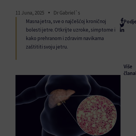
11 Juna, 2025
Dr Gabriel`s
Masna jetra, sve o najčešćoj kroničnoj
Podje
bolesti jetre. Otkrijte uzroke, simptome i
kako prehranom i zdravim navikama
zaštititi svoju jetru.
Više
člana
Pe
po
pr
35-
50